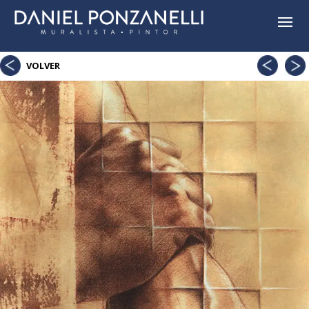
Sin
Eva 
VOLVER
título
Adá