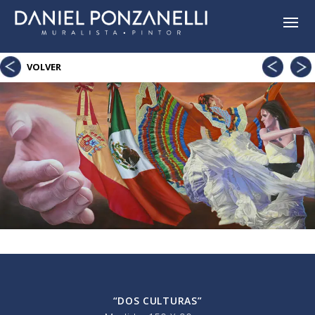
Acercami
Amo
VOLVER
prop
“DOS CULTURAS”