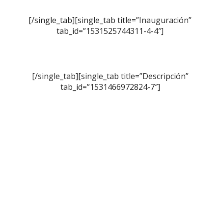
[/single_tab][single_tab title=”Inauguración”
tab_id=”1531525744311-4-4″]
[/single_tab][single_tab title=”Descripción”
tab_id=”1531466972824-7″]
En una exploración por la riqueza cultural, social y
natural del Tabasco del siglo XIX desde su metamorfosis
a la actualidad, el muralista, echando mano de la
“grisalla”, logra plasmar en una comparación evocativa
más realista que de costumbre algunas de las virtudes
que hacen de este estado “el Edén de México”: desde su
flora y fauna, las icónicas ceibas y plantaciones de “oro
verde”, hasta el famoso barco El Carmen; para llevarnos
nuevamente a través de un viaje en el tiempo y la historia
a vivir una experiencia contemplativa sin igual.