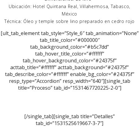
Ubicación: Hotel Quintana Real, Villahermosa, Tabasco,
México
Técnica: Óleo y temple sobre lino preparado en cedro rojo
[ult_tab_element tab_style=”Style_6″ tab_animation=”None”
tab_title_color=”#000000″
tab_background_color=”#b5c7dd”
tab_hover_title_color=”#ffffff”
tab_hover_background_color=”#24375f”
acttab_title=”#ffffff” acttab_background=”#24375f”
tab_describe_color=”#ffffff” enable_bg_color=”#24375f”
resp_type=”Accordion” resp_width=”640″][single_tab
title=”Proceso” tab_id=”1531467720225-2-0″]
[/single_tab][single_tab title=”Detalles”
tab_id=”1531525619667-3-7″]