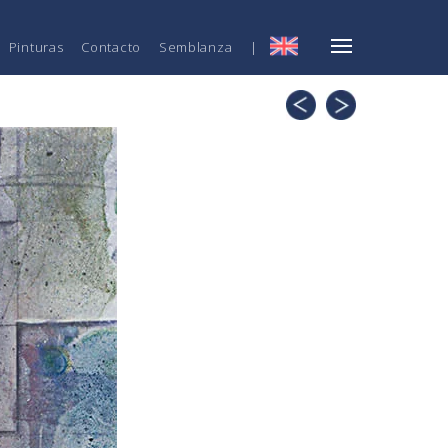
Pinturas
Contacto
Semblanza
|
ENG
Contraste
Mariposa