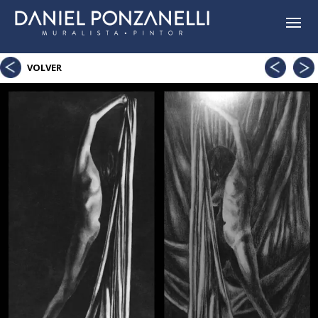
Confianza
Sin
VOLVER
títul